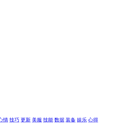
心情
技巧
更新
美服
技能
数据
装备
娱乐
心得