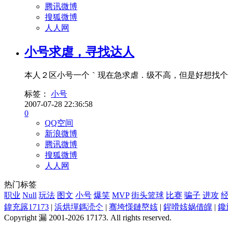
腾讯微博
搜狐微博
人人网
小号求虐，寻找达人
本人２区小号一个｀现在急求虐．级不高，但是好想找个
标签：
小号
2007-07-28 22:36:58
0
QQ空间
新浪微博
腾讯微博
搜狐微博
人人网
热门标签
职业
Null
玩法
图文
小号
爆笑
MVP
街头篮球
比赛
骗子
进攻
鍏充簬17173
|
浜烘墠鎷涜仒
|
骞垮憡鏈嶅姟
|
鍟嗗姟娲借皥
|
鑱
Copyright 漏 2001-2026 17173. All rights reserved.