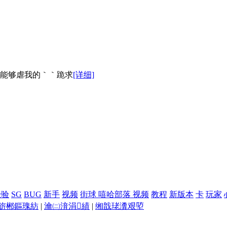
能够虐我的｀｀跪求
[详细]
经验
SG
BUG
新手
视频
街球 嘻哈部落 视频
教程
新版本
卡
玩家
旂郴鏂瑰紡
|
瀹㈡湇涓績
|
缃戠珯瀵艰埅