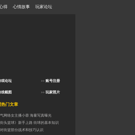
心得
心情故事
玩家论坛
游戏论坛
账号注册
>>
游戏截图
玩家照片
>>
门文章
气网络女主播小蓉 海量写真曝光
街头篮球》新手上路 街球的基本知识
对街篮部分战术和技巧认识