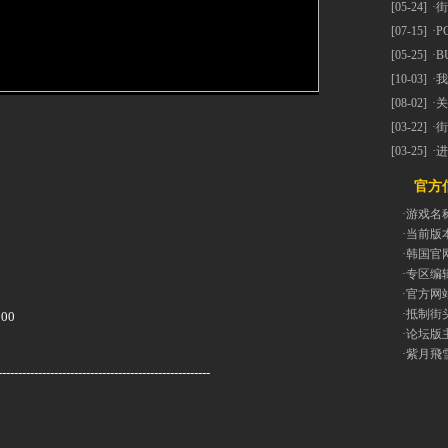
[05-24]
·
街
[07-15]
·
P
[05-25]
·
B
[10-03]
·
我
[08-02]
·
关
[03-22]
·
街
[03-25]
·
进
官方信
·游戏名
·当前版
·韩国官
·专区编
·官方网
·抵制街
00
·论坛版
·紫月飛
-----------------------------------------------------