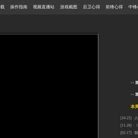
ay下载 操作指南
视频直播站
游戏截图
后卫心得
前锋心得
中锋
>>
>>
本周热
[10-25]
·
人
[11-28]
·
《
[02-17]
·
我