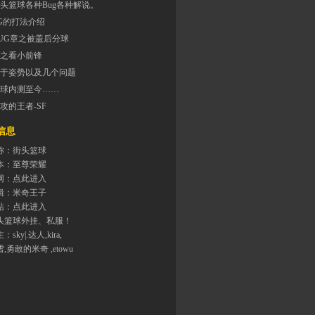
头篮球各种Bug各种解说。
G的打法介绍
UG章之被盖后分球
之看小前锋
于姿势以及几个问题
球内测至今……
攻的王者-SF
息
称：街头篮球
本：至尊荣耀
网：
点此进入
辑：米奇王子
站：
点此进入
头篮球外挂、私服！
主：
sky|.达人
,
kira
,
雪
,勇敢的米奇 ,
etowu