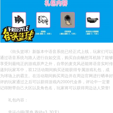
《街头篮球》新版本中语音系统已经正式上线，玩家们可以
通过语音系统与路人进行自如交流，购买自由畅想耳机除了能够
享受到最纯正的游戏原声之外，自带的麦克风还能将语音实时传
递到玩家耳中，双12活动期间购买还能获得专属游戏礼包，成
为球场上的霸主。在活动期间购买周边并在周边官网进行晒单好
评的玩家通过之后可以获得游戏内2000代金券，评论中一定要
记得附带自己大区以及角色名，玩家将可以获得周边达人荣誉!
礼包内容：
幸运小猫(黑色 跑动+3, 30天)