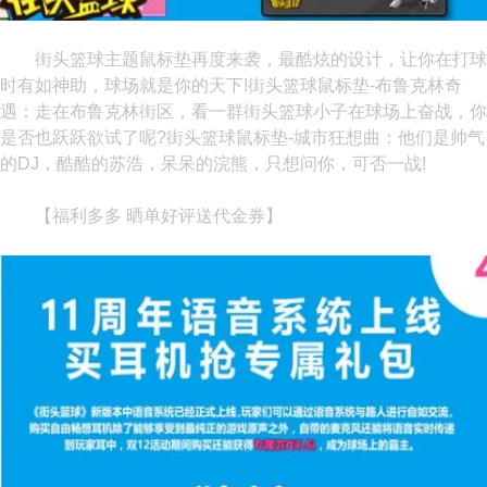
街头篮球主题鼠标垫再度来袭，最酷炫的设计，让你在打球
时有如神助，球场就是你的天下!街头篮球鼠标垫-布鲁克林奇
遇：走在布鲁克林街区，看一群街头篮球小子在球场上奋战，你
是否也跃跃欲试了呢?街头篮球鼠标垫-城市狂想曲：他们是帅气
的DJ，酷酷的苏浩，呆呆的浣熊，只想问你，可否一战!
【福利多多 晒单好评送代金券】