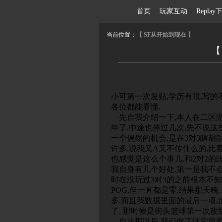
首页
玩家互动
Repl
当前位置：
【 SF从开始到现在 】
【
小可第一次发贴,学历有限,写的
各位都能看懂.
先自我介绍一下,本人在二区游
年了,中途也停过几次,先不说这些
一个偶然的机会,是在3对3瞎胡
许多,说我又A又不传什么的,比
也感觉是这么个事儿,和2对2的
我自身有几个好处.第一是我不会
时在没玩过3对3的之前根本不知
POG,但一直都是零.结果那天
多,而且我数据里面的最后一项,也就是
了, 那时候是街头篮球第一次改
自从那以后,我们做了现实里面