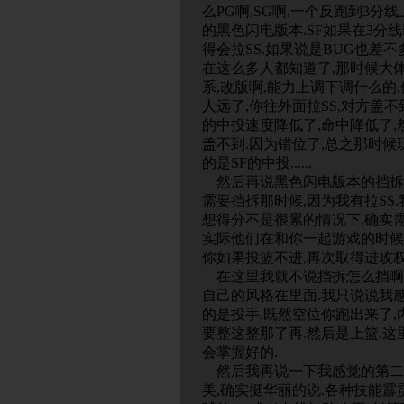
么PG啊,SG啊,一个反跑到3分
的黑色闪电版本.SF如果在3分线
得会拉SS.如果说是BUG也差不
在这么多人都知道了,那时候大体
系,改版啊,能力上调下调什么的
人远了,你往外面拉SS,对方盖
的中投速度降低了,命中降低了,
盖不到.因为错位了,总之那时候
的是SF的中投......
然后再说黑色闪电版本的挡拆,
需要挡拆那时候,因为我有拉SS.
想得分不是很累的情况下,确实需
实际他们在和你一起游戏的时候
你如果投篮不进,再次取得进攻权的事
在这里我就不说挡拆怎么挡啊跑
自己的风格在里面.我只说说我
的是投手,既然空位你跑出来了,
要整这整那了再.然后是上篮.这
会掌握好的.
然后我再说一下我感觉的第二SF
美,确实挺华丽的说.各种技能霹