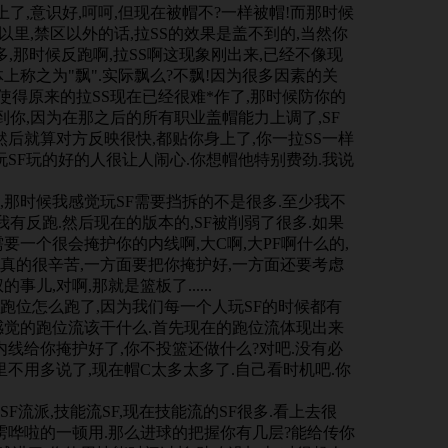
线上了,意识好,呵呵,但现在被帽不?一样被帽!而那时候
以里,禁区以外的话,拉SS的效果是盖不到的,当然你
多,那时候反跑啊,拉SS啊这现象刚出来,已经不像现
上称之为"飘".实际飘么?不飘!因为很多因素的关
,使得原来的拉SS现在已经很难*作了,那时候防你的
不到你,因为在那之后的所有职业盖帽能力上调了,SF
然后就算对方反映很快,都贴你身上了,你一拉SS一样
玩SF玩的好的人很让人闹心.你想帽他特别费劲.我说
那时候我感觉玩SF需要挡拆的不是很多.至少我不
我有反跑.然后现在的版本的,SF被削弱了很多.如果
要一个很会掩护你的内线啊,大C啊,大PF啊什么的,
真的很辛苦,一方面要把你掩护好,一方面还要考虑
儿,对啊,那就是篮板了......
位怎么跑了,因为我们每一个人玩SF的时候都有
感觉的跑位流该干什么.首先现在的跑位流体现出来
内线给你掩护好了,你不投篮还做什么?对吧.没有必
里不用多说了,现在帽C太多太多了.自己看时机吧.你
流派,技能流SF,现在技能流的SF很多.看上去很
雳哗啦的一顿用.那么进球的把握你有几层?能给传你