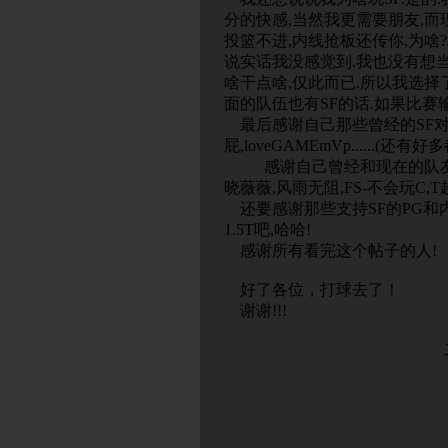
分的快感,当然我更需要朋友,而
投篮不进,内线抢板还传你,为啥?
说实话我没感觉到.我也没有想
啥干点啥,仅此而已.所以我选择了S
面的队伍也有SF的话.如果比赛
最后感谢自己那些曾经的SF对手:Na
屁,loveGAMEmVp......(还有
感谢自己曾经和现在的队友:GT
晓薇薇,风雨无阻,FS-不会玩C,T
还要感谢那些支持SF的PG和
1.5T吧,哈哈!
感谢所有看完这个帖子的人!
好了各位，打球去了！
谢谢!!!
二 区 FS
敬