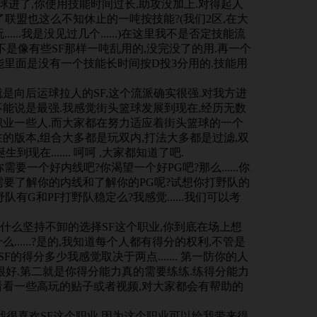
球进了,你使用技能时间过长,助攻没加上.对得起人
联盟也这么不知休止的一吨按技能?(我们2区,在大
.....我是没见过几个......)在这里我不是否定技能流
但不是像有些SF那样一吨乱用的,没完没了的用.再一个
能里面是没有一个技能长时间按D投3分用的.技能用
是向后运球拉人的SF,这个流派确实很强.对我方进
不能说是最强.我感觉街头篮球发展到现在,经历无数
职业一些人.而大家都在努力适应着街头篮球的一个
的版本,组合大多都是玩双内,打法大多都是过滤,双
现在....... 呵呵 ,大家都知道了吧.
要一个好内线吧?你渴望一个好PG吧?那么......你
需要了解你的内线和了解你的PG呢?试想你打野队的
有G和PF打野队稳定么?我感觉......我们可以考
么坚持不卸的选择SF这个职业,你到底在场上想
......?是的,我知道每个人都有得分的权利,不管是
话).SF的得分多少我感觉取决于两点....... 第一防你的人
很好.第二就是你得分能力真的需要练练.练得分能力
看看一些高玩的贴子或者视频,对大家都会有帮助的
我很喜欢SF这个职业.因为这个职业可以给我带来得