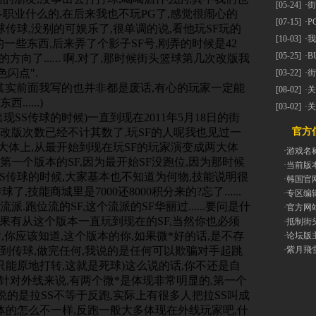
[05-24]
·
街
职业什么的,在后来我也不玩PG了,感觉很闹心的
[07-15]
·
P
球传球,没别的可娱乐了,很单调的说,看他玩SF玩的
[10-03]
·
我
一些东西,后来弄了个影子SF号,刚弄的时候是42
[05-25]
·
B
的方向了...... 啊.对了,那时候街头篮球第几次改版我
闪点".
[03-22]
·
街
其实前面我写的也并非都是废话,有心的玩家一定能
[08-02]
·
关
....)
[03-02]
·
关
SS传球的时候)一直到现在2011年5月18日的街
FS改版次数已经不计其数了,玩SF的人呢我也见过一
官方信
,大体上,从最开始到现在玩SF的玩家演变成两大体
·游戏名
且不说第一个版本的SF,因为最开始SF没跑位,因为那时候
·当前版
SS传球的时候,大家基本也不知道为何物,技能说明很
·韩国官
了,技能商城里是7000还8000积分来的?忘了......
·专区编
跑位流的SF,这个流派的SF华丽过......要问是什
·官方网
..如果有从这个版本一直玩到现在的SF,当然你也必须
·抵制街
,你应该知道,这个版本的你,如果微*好的话,是不存
·论坛版
接到传球,做完任何,我说的是任何可以欺骗对手起跳
·紫月飛
只能原地打转,这就是死球)这么说的话,你不还是自
针对外线来说,有两个微*是体现非常明显的,第一个
要说的是拉SS不等于反跑,实际上有很多人把拉SS叫成
体的怎么不一样,反跑一般大多体现在外线玩家吧,什