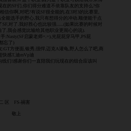
现在的SF们,你们得分难道不依靠队友的支持么?你
相信你啊,对吧?有说SF很全能的,在3对3的比赛里,
当全能选手的野心,我只有想得分的冲动.顺便能干点
F,对了.我好胜心也比较强......(如果比赛的时候对
输了,我会感觉比输给其他职业更闹心的说).
sty(SF启蒙老师=.=),光屁屁穿马甲,PS屁
好多都忘了)
方便面,银秀,强悍,迈克A灌龟,野人怎么了吧,商
超快感T,迪mVp迪
内线们!感谢你们一直陪我们玩现在的组合应该叫
-祸害
上