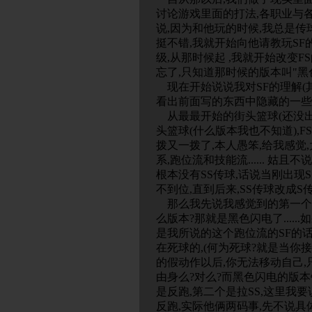
讨论游戏里面的打法,各职业与各
说,因为和他玩的时候,我总是传
挺不错,我就开始向他请教玩SF的
级,从那时候起 ,我就开始改变FS
忘了,只知道那时候的版本叫"黑色
现在开始说说我对SF的理解(
看出前面写的东西中隐藏的一些东西..
从最最开始的街头篮球(还没出现
头篮球(什么版本我也不知道),
拨又一拨了,本人愚笨,给我感觉
系,跑位流和技能流...... 姑
根本没有SS传球,话说当刚出现
不到位,直到后来,SS传球改成S传球
那么我先说我感觉到的第一个流派.
么版本?那就是黑色闪电了....
是我所说的这个跑位流的SF的话
在死球的,(何为死球?就是当你
的假动作以后,你无法移动自己,
由身么?对么?而黑色闪电的版本
是反跑,第二个是拉SS,这里我
反跑,实际他俩两码事,先不说具