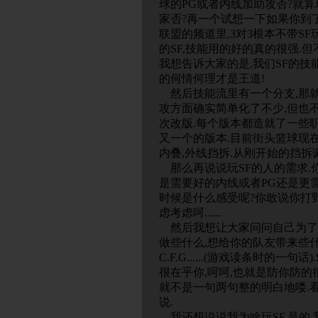
球的PG或者内线加助攻否?就算
家否?再一个试想一下如果你到了
联盟的频道里,3对3根本不带SF玩.
的SF,技能用的好的真的很强.
我想告诉大家的是,我们SF的技
的何情何理才是王道!
然后技能流里有一个分支,那就
攻方面确实简单化了不少,但也
次改版.每个版本都造就了一些
又一个的版本.目前街头篮球现在
内叠,外线挡拆.从刚开始的挡拆诞生到
那么再说说玩SF的人的需求.你需
是需要好的内线或者PG还是更
时候是什么感受呢?你敢说你打野队
虑考虑呵......
然后我想让大家问问自己为了什
做些什么,想给你的队友带来些什么
C.F.G......(游戏读条时的一句
很在乎你,呵呵,也就是防你防的
就不是一句两句整的明白地喽.
说.
我还想说说我为啥玩SF.是的.