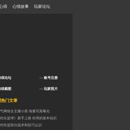
心得
心情故事
玩家论坛
游戏论坛
账号注册
>>
游戏截图
玩家照片
>>
门文章
气网络女主播小蓉 海量写真曝光
街头篮球》新手上路 街球的基本知识
对街篮部分战术和技巧认识