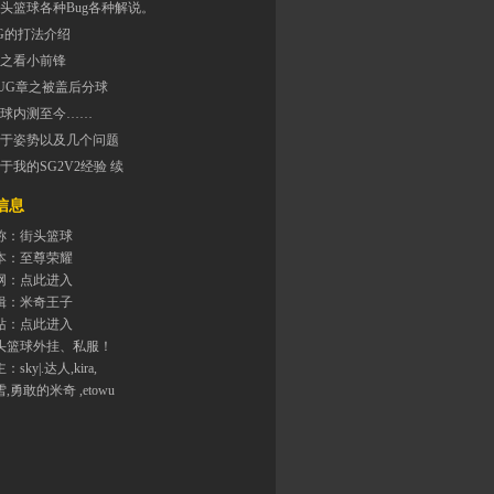
头篮球各种Bug各种解说。
G的打法介绍
之看小前锋
UG章之被盖后分球
球内测至今……
于姿势以及几个问题
于我的SG2V2经验 续
息
称：街头篮球
本：至尊荣耀
网：
点此进入
辑：米奇王子
站：
点此进入
头篮球外挂、私服！
主：
sky|.达人
,
kira
,
雪
,勇敢的米奇 ,
etowu