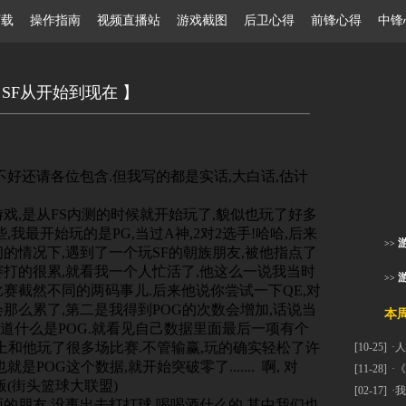
ay下载 操作指南
视频直播站
游戏截图
后卫心得
前锋心得
中锋
 SF从开始到现在 】
不好还请各位包含.但我写的都是实话,大白话,估计
戏,是从FS内测的时候就开始玩了,貌似也玩了好多
,我最开始玩的是PG,当过A神,2对2选手!哈哈,后来
>>
闹的情况下,遇到了一个玩SF的朝族朋友,被他指点了
赛打的很累,就看我一个人忙活了,他这么一说我当时
>>
比赛截然不同的两码事儿.后来他说你尝试一下QE,对
那么累了,第二是我得到POG的次数会增加,话说当
本周热
道什么是POG.就看见自己数据里面最后一项有个
晚上和他玩了很多场比赛.不管输赢,玩的确实轻松了许
[10-25]
·
人
POG这个数据,就开始突破零了....... 啊, 对
[11-28]
·
《
版(街头篮球大联盟)
[02-17]
·
我
的朋友,没事出去打打球,喝喝酒什么的,其中我们也