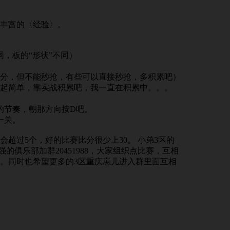
丰富的〈经验〉。
同，板的“形状”不同）
分，但不能秒抢，有些可以直接秒抢，多积累吧）
说起简单，靠实战积累吧，我一直在积累中。。。
的节奏，朝那方向按D吧。
一关。
会超过5个，好的比赛比分很少上30。 小弟3区的
区强的俱乐部加群20451988，大家组织点比赛，互相
。同时也希望更多的3区重庆崽儿进入群里面互相
。