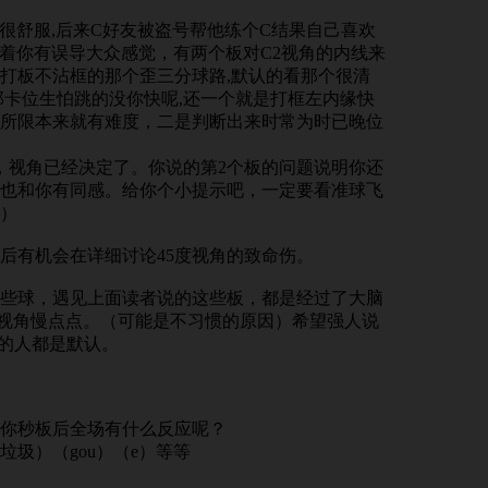
着很舒服,后来C好友被盗号帮他练个C结果自己喜欢
省着你有误导大众感觉，有两个板对C2视角的内线来
打板不沾框的那个歪三分球路,默认的看那个很清
那卡位生怕跳的没你快呢,还一个就是打框左内缘快
所限本来就有难度，二是判断出来时常为时已晚位
，视角已经决定了。你说的第2个板的问题说明你还
也和你有同感。给你个小提示吧，一定要看准球飞
）
以后有机会在详细讨论45度视角的致命伤。
些球，遇见上面读者说的这些板，都是经过了大脑
度视角慢点点。（可能是不习惯的原因）希望强人说
%的人都是默认。
你秒板后全场有什么反应呢？
（垃圾）（gou）（e）等等