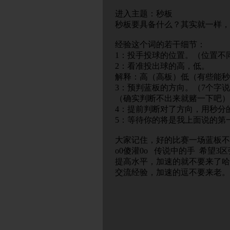
进入主题：秒板
秒板要具备什么？其实就一样，
经验这个词的若干细节：
1：投手投球的位置。（位置不
2：看准投出球的高，低。
解释：高（高板）低（有些能秒
3：预判蓝板的方向。（7个字
（确实判断不出来就赌一下吧）
4：提前判断对了方向，用秒分
5：等待你的将是我上面说的第
大家记住，好的比赛一场蓝板不
o0傻灌0o 传说中的手 希望3
提高水平，加速的就不要来了哈
交流经验，加速的逗不要来老