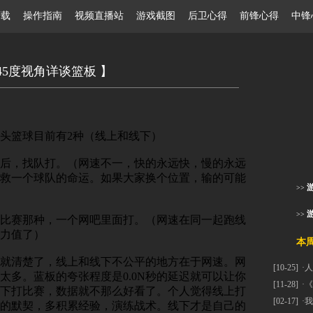
ay下载 操作指南
视频直播站
游戏截图
后卫心得
前锋心得
中锋
45度视角详谈篮板 】
头篮球目前有2种（线上和线下）
后，找队打。（网速不一，快的永远快，慢的永远
救一个球队的命运。如果大家换个位置，输的可能
>>
>>
比赛那种，一个网吧里面打。（网速在同一起跑线
力值了）
本周热
就清楚了，线上和线下不公平的地方在于网速。网
[10-25]
·
人
太多。蓝板的夸张程度是0.0N秒的延迟就可以让你
[11-28]
·
《
下打比赛，数据就不那么好看了。个人觉得线上打
[02-17]
·
我
的默契，多积累经验，演练战术。线下才是自己的