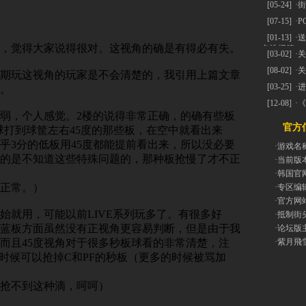
[05-24]
·
街
[07-15]
·
P
[01-13]
·
送
，觉得大家说得很对。这视角的确是有得必有失。
色选择篇
[03-02]
·
关
[08-02]
·
关
长期玩这视角的玩家是不会清楚的，我引用上篇文章
[03-25]
·
进
。
[12-08]
·
《
弱，个人感觉。2楼的说得非常正确，的确有些板
官方信
球打到球筐左右45度的那些板，在空中就看出来
乎3分的低板用45度都能提前看出来，所以没必要
·游戏名
的是不知道这些特殊问题的，那种板抢慢了才不正
·当前版
·韩国官
正常。）
·专区编
·官方网
始就用，可能以前LIVE系列玩多了。有很多好
·抵制街
蓝板方面虽然没有正视角更容易判断，但是由于我
·论坛版
而且45度视角对于很多秒板球看的非常清楚，注
·紫月飛
多时候可以抢掉C和PF的秒板（更多的时候被骂加
抢不到这种滴，呵呵）