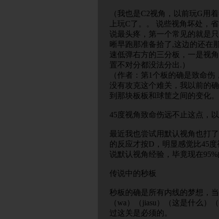
（我也是C2视角，以前玩G用
上玩C了。。 说些视角坏处，
说最头疼，第一个常见的就是只
晰早跑那准备拾了,这边的还在
速低弹右方的三分板，一是视角
置不对分都没法分出.）
（作者：第1个板的确是致命伤
没有攻克这个难关，我以前的确
到那块板板和球筐之间的变化。
45度视角致命伤远不止这点，
最近我也尝试用默认视角也打了
的反应才按D，明显感觉比45
说默认视角经验，毕竟现在95
传说中的秒板
秒板的确是所有内线的梦想，当
（wa）（jiasu）（这是什么）
过这关是必须的。