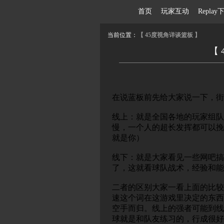
首页
玩家互动
Repl
当前位置：
【 45度视角详谈篮板 】
【 
在说蓝板前先给大家说一下，街
线上：就是全国各地的玩家组队
慢，一个人的超长发挥都可以挽
就是你）
线下：就是大家看见一些网吧搞
了，这就看球队战术，经验和能
二者的区别大家一看上面的比较
速这个词在这游戏里决定的东西
空手而归。线上的强者可能到线
球就是和队友练习的，行成很好