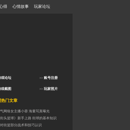
心得
心情故事
玩家论坛
游戏论坛
账号注册
>>
游戏截图
玩家照片
>>
门文章
气网络女主播小蓉 海量写真曝光
街头篮球》新手上路 街球的基本知识
对街篮部分战术和技巧认识