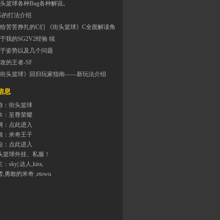
头篮球各种Bug各种解说。
G的打法介绍
给苦苦挣扎的C们 《街头篮球》C全面解读角
于我的SG2V2经验 续
于姿势以及几个问题
攻的王者-SF
街头篮球》回归玩家指南——新玩法介绍
息
称：街头篮球
本：至尊荣耀
网：
点此进入
辑：米奇王子
站：
点此进入
头篮球外挂、私服！
主：
sky|.达人
,
kira
,
雪
,勇敢的米奇 ,
etowu