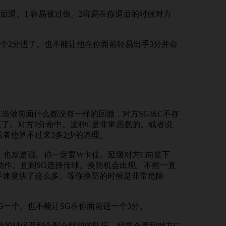
后退。1 容易被过倒。2容易在你退后的时候对方
个2分进了。也不能让他在你面前轻易出手3分并命
C当做前面什么都没有一样的回撤，对方SG当C不存
区了。对方3分命中。这种C是非常愚蠢的。或者说
或者他算不过来3多2少的道理。
。也就是说。你一定要W卡住。延缓对方C向篮下
的动作。直到SG选择传球。换防机会出现。不然一直
手速度快了这么多。等你换防的时候是非常危险
G一个。也不能让SG在你面前进一个3分。
战的时候遇到个配合默契的队伍。经常会看到对方C