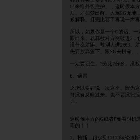
出来给外线掩护。，这时候本方
后。才如梦出醒。大骂PG无能
多解释。打完比赛了再说一声再
所以，如果你是一个C的话。一
跟出来。就算被对方突破进2，
没什么差距。被别人进2次3。
先要放弃篮下。跟SG去拼命。
一定要记住。3分比2分多。没
6。盖冒
之所以要在说一次这个。因为这
可没有反映过来。也不要没把握
力。
这时候本方的G或者F要看时机
现的！！
7。抢断，很少见17173谈论