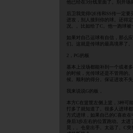
他已经在3分线里面了。别开场
后卫我觉得QE传和SS传一定要
进攻，别人接到你的球。还得定
况。。比如给了C。他一跑球被
如果对自己运球有自信，那么应
们。这就是传球的最高境界了。
2，PG的板
基本上没场都能补到一个或者多
的时候，光传球还是不管用的。
候。顺利的得分。保证进攻不失
我来说说G的板，
本方C在篮筐左侧上篮，3种可能
打多了就知道了。很多人进球都
方式进球，如果自己的C喜欢在
身后3步左右的位置跑动。太进
晃，。仓皇出手。太远了。C突