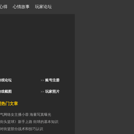
心得
心情故事
玩家论坛
游戏论坛
账号注册
>>
游戏截图
玩家照片
>>
门文章
气网络女主播小蓉 海量写真曝光
街头篮球》新手上路 街球的基本知识
对街篮部分战术和技巧认识