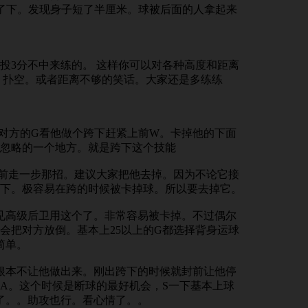
了下。发现身子短了半厘米。球被后面的人拿起来
投3分不中来练的。 这样你可以对各种高度和距离
 扑空。或者距离不够的笑话。大家还是多练练
死对方的G看他做个跨下赶紧上前W。卡掉他的下面
忽略的一个地方。就是跨下这个技能
先向前走一步那招。建议大家把他去掉。因为不论它接
下。极容易在跨的时候被卡掉球。所以要去掉它。
见高级后卫用这个了。非常容易被卡掉。不过偶尔
会把对方放倒。基本上25以上的G都选择背身运球
简单。
根本不让他做出来。刚出跨下的时候就封前让他停
A。这个时候是断球的最好机会，S一下基本上球
了。。助攻也行。看心情了。。