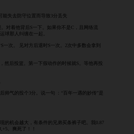
有可能失去防守位置而导致3分丢失
馁。对着他背后S一下。如果你不是C，且网络流
运球那人纠缠在一起。
S一次。 见对方后退时S一次。2次中多数会拿到
动作，然后投篮。第一下假动作的时候就S。等他再投
。
后帅气的投个3分。说一句 ：“百年一遇的妙传”是
现的机会越大，有条件的兄弟买条裤子吧。我0.87
久+5。爽死了！！