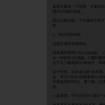
盖冒主要是一个前提。不要总向
退回3分线外投篮。
所以你要记得。宁可被对方投了
中。
5。对位防和补防。
这是打球的关键所在。
经常看到开球C与SG面对面。 
在一样的向3分线踩，C撤到禁
太不太了解高级SG的命中，再
这个时候。经常是G对C的局面
走。本方C站在3分线看着SG
不要放弃防守SG。要了解。出
的。
一条道理：宁可让对方C强打了
补方其实主要是补3分不丢。野