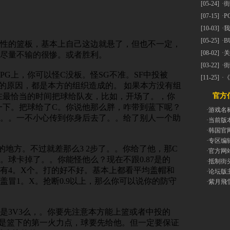
[05-24]
·
街
[07-15]
·
P
[10-03]
·
我
[05-25]
·
B
性的篮板，基本上自己这边就悬了，但也不一定，
[08-02]
·
关
尽量不输的很惨。或者胜利。
[03-22]
·
街
G上，你可以怪C没板。怪SG不准。SF中投被
[11-25]
·
《
有的原因，都是本方的组织造成的。 如果本方没有组
在最恰当的时间把球给队友，比如，开场了。，你
官方信
一下。把球给了C。你说他那么胖，咋带到蓝下呢？
·游戏名
。。一不小心传到你身后去了。。给了别人一个助
·当前版
·韩国官
·专区编
的地方。不过就差那么3 2步了。。你给了他，那C
·官方网
。球卡掉了。。你能怪他么？现在不跟0.87是的
·抵制街
有4。X个。打的好不好。基本上都看平均盖帽和
·论坛版
盖冒1。X。抢断0.9以上，那么你可以说你的防守
·紫月飛
是3V3么，。你要先注意本方能上篮或者中投的
他不是篮下的第一火力点，球要先给他。但一定要保证