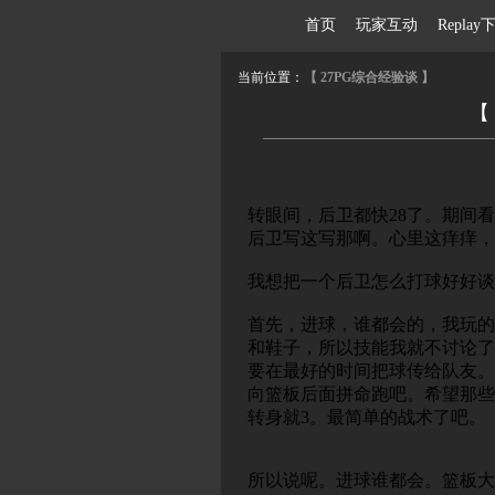
首页
玩家互动
Repl
当前位置：
【 27PG综合经验谈 】
【
转眼间，后卫都快28了。期间
后卫写这写那啊。心里这痒痒，
我想把一个后卫怎么打球好好谈
首先，进球，谁都会的，我玩的
和鞋子，所以技能我就不讨论了
要在最好的时间把球传给队友。有
向篮板后面拼命跑吧。希望那些
转身就3。最简单的战术了吧。
所以说呢。进球谁都会。篮板大