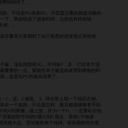
就爽快的传了。。
买的。不论是PG或者SG。大联盟注重的就是流畅的
一下，势必耽误了进攻时间，当然也有特殊情
卡掉。。。
该尽量等大家都到了自己熟悉的进攻地点再给他
个板，现在得防死SG。平均板1，多。打比本方强
最重要的一点。要能在本方被盖或者受到牵制的时
误，这是玩PG的最高境界了。
：1，进。2 被盖。3。球在筐上颠一下掉回左侧。
喜欢一个套路，不论是怎样。最后都选择最拿手的
中间A到两侧，接上篮，作为一个G。一定要站在他
了容易把防守你的G吸引到C身边，害得C不敢多
然兴致大起。背对着你来个传球。很容易给对方造