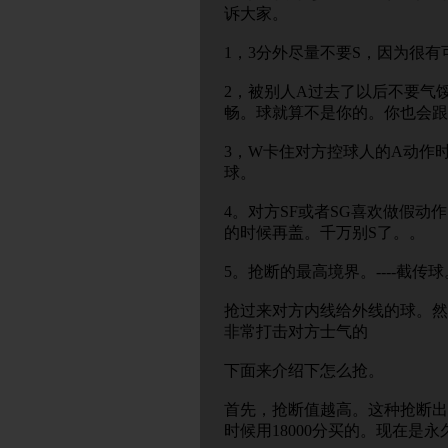
诉大家。
1，3分外尽量不要S，因为很
2，被别人A过去了以后不要气
畅。球就算不是你的。你也会跟
3，W卡住对方控球人的A动作时
球。
4。对方SF或者SG喜欢做假
的时候再盖。千万别S了。。
5。抢断的最高境界。----截传球
抢过来对方内线给外线的球。然
非常打击对方士气的
下面来介绍下怎么抢。
首先，抢断值越高。这种抢断出
时候用18000分买的。现在是永