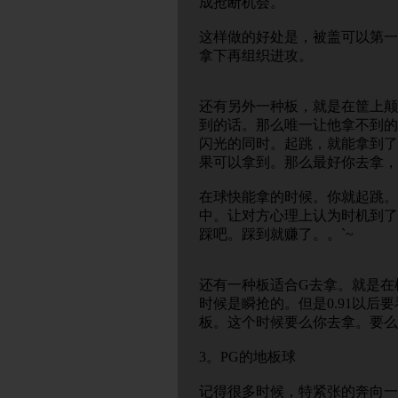
成抢断机会。
这样做的好处是，被盖可以第一
拿下再组织进攻。
还有另外一种板，就是在筐上颠
到的话。那么唯一让他拿不到的
闪光的同时。起跳，就能拿到了
果可以拿到。那么最好你去拿，
在球快能拿的时候。你就起跳。
中。让对方心理上认为时机到了
踩吧。踩到就赚了。。`~
还有一种板适合G去拿。就是在框
时候是瞬抢的。但是0.91以
板。这个时候要么你去拿。要么
3。PG的地板球
记得很多时候，特紧张的奔向一