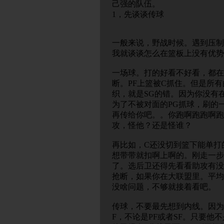
己强的队伍。
1，先谈谈传球
一般来说，野战时候。遇到压制
我就谈谈怎么在篮板上没有优势
一场球。打的好看不好看，都在P
断。PF上篮被C抓住。但是所
织，就是SG的错。因为你没有
为了不被对面的PG抓球，刷的
再传给你吧。。你跑啊跑跑啊跑
攻，怪他？还是怪谁？
再比如，C还没切到篮下能单打
想带带就扣啊上啊的。刚走一步
了。选后卫还得先看看助攻有没
抢断，如果你在大联盟里。平均
没啥问题，不够就接着看吧。
传球，不要最先想到内线。因为
F，不论是PF或者SF。只要