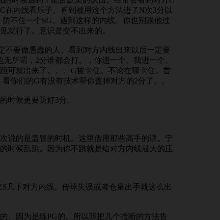
C在内线看乐子。直到被用这个方法进了N次3分以
，防不住一个SG。遇到这样的内线。你也别跟他过
见就行了。意识是交不出来的。
定不要做愚蠢的人。看到对方内线出来以后一定要
也无所谓，2分谁都会打。，你进一个。我进一个。
差距可就出来了。。。G被卡住。不论在哪卡住。首
。看你们的G有没有技术帮你盖掉对方的2分了。。
板的时候更要防好3分。
次说的是盖冒的时机。这里借用那些高手的话。宁
的时候乱跳。因为你不跳就是给对方内线最大的压
来S几下对方内线。传球失误或者仓皇出手就这么出
抢断的。因为是练PG的。所以我把几个抢断的方法告