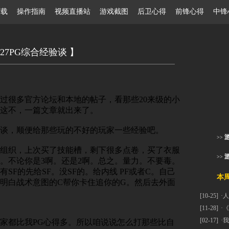
ay下载 操作指南
视频直播站
游戏截图
后卫心得
前锋心得
中锋
 27PG综合经验谈 】
看过很多官方论坛和本地的帖子，看那些20来级的小
这不，一篇文章就出来了。
谈，顺便给那些玩的不好的玩家一些经验吧。
>>
组织，上次买了技能槽，剩下很多点卷，买了衣服
>>
。不论你是3啊。还是2啊。总之。量力。不要毒。
SF的先给SF。没SF的。给内线 PF或者C。自己
本周热
明白战术意图的C帮你卡住追你的G。然后去外面
[10-25]
·
人
[11-28]
·
《
[02-17]
·
我
家都比我PG心得多。所以咱说说怎么打那些比自