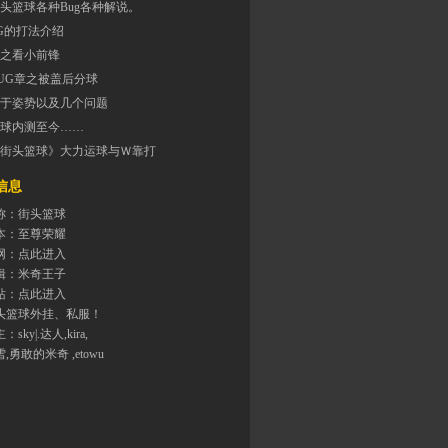
头篮球各种Bug各种解说。
G的打法介绍
之看小前锋
UG章之被盖后分球
于姿势以及几个问题
球内测至今……
街头篮球》大力运球与Ｗ靠打
息
称：街头篮球
本：至尊荣耀
网：
点此进入
辑：米奇王子
站：
点此进入
头篮球外挂、私服！
主：
sky|.达人
,
kira
,
雪
,勇敢的米奇 ,
etowu