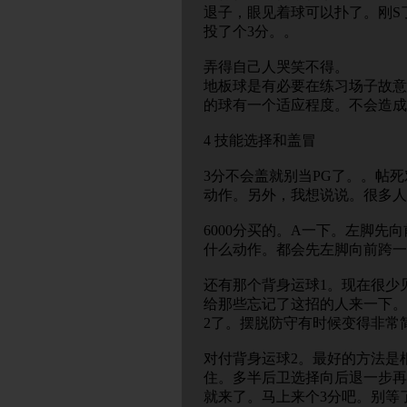
退子，眼见着球可以扑了。刚S
投了个3分。。
弄得自己人哭笑不得。
地板球是有必要在练习场子故意
的球有一个适应程度。不会造成
4 技能选择和盖冒
3分不会盖就别当PG了。。帖
动作。另外，我想说说。很多人
6000分买的。A一下。左脚
什么动作。都会先左脚向前跨一
还有那个背身运球1。现在很少
给那些忘记了这招的人来一下。
2了。摆脱防守有时候变得非常
对付背身运球2。最好的方法是
住。多半后卫选择向后退一步再
就来了。马上来个3分吧。别等