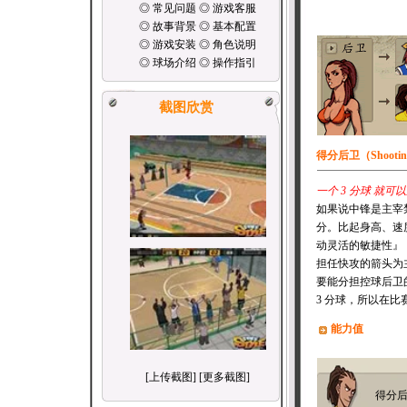
◎ 常见问题 ◎ 游戏客服
◎
故事背景
◎
基本配置
◎
游戏安装
◎
角色说明
◎
球场介绍
◎
操作指引
截图欣赏
得分后卫（Shootin
一个 3 分球 就可
如果说中锋是主宰禁
分。比起身高、速
动灵活的敏捷性』 
担任快攻的箭头为
要能分担控球后卫的
3 分球，所以在
能力值
[
上传截图
] [
更多截图
]
得分