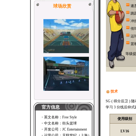
球场欣赏
速
跳
冲
传
运
篮
等级
技术
SG ( 得分后卫
官方信息
学习 3 分线后
・英文名称：Free Style
使用级别
・中文名称：街头篮球
・开发公司：JC Entertainment
LV16
・运营公司：天联世纪（上海）